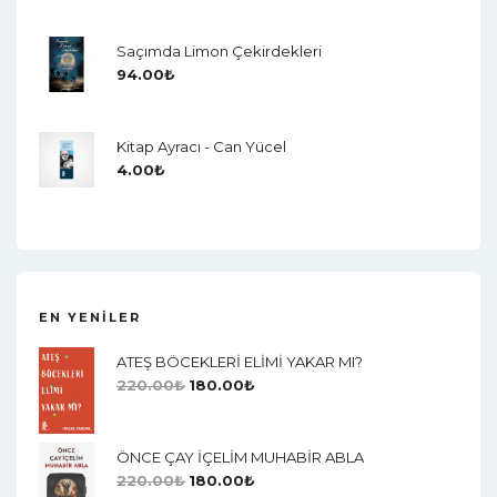
Saçımda Limon Çekirdekleri
94.00
₺
Kitap Ayracı - Can Yücel
4.00
₺
EN YENILER
ATEŞ BÖCEKLERİ ELİMİ YAKAR MI?
220.00
₺
180.00
₺
ÖNCE ÇAY İÇELİM MUHABİR ABLA
220.00
₺
180.00
₺