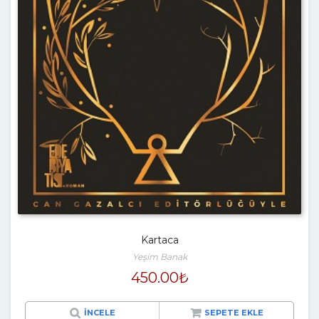
Kartaca
Yeşim Banak
450.00
₺
İNCELE
SEPETE EKLE