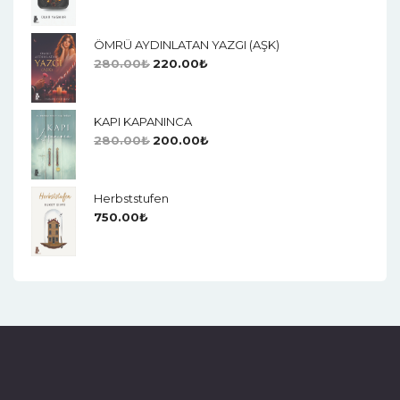
ÖMRÜ AYDINLATAN YAZGI (AŞK)
280.00
₺
220.00
₺
KAPI KAPANINCA
280.00
₺
200.00
₺
Herbststufen
750.00
₺