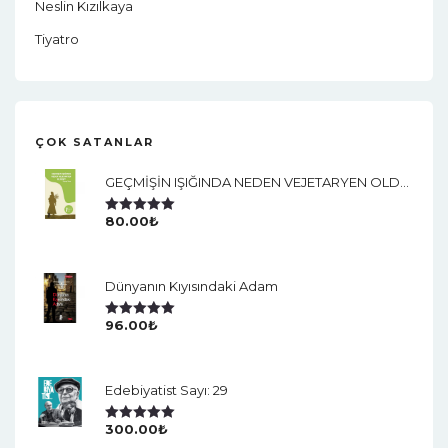
Neslin Kızılkaya
Tiyatro
ÇOK SATANLAR
GEÇMİŞİN IŞIĞINDA NEDEN VEJETARYEN OLDUM?
80.00
₺
5 Üzerinden
5.00
Oy Aldı
Dünyanın Kıyısındaki Adam
96.00
₺
5 Üzerinden
5.00
Oy Aldı
Edebiyatist Sayı: 29
300.00
₺
5 Üzerinden
5.00
Oy Aldı