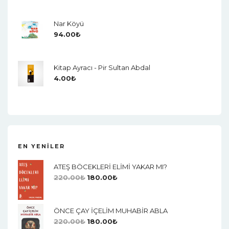
Nar Köyü
94.00
₺
Kitap Ayracı - Pir Sultan Abdal
4.00
₺
EN YENILER
ATEŞ BÖCEKLERİ ELİMİ YAKAR MI?
220.00
₺
180.00
₺
ÖNCE ÇAY İÇELİM MUHABİR ABLA
220.00
₺
180.00
₺