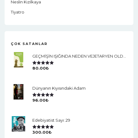
Neslin Kızılkaya
Tiyatro
ÇOK SATANLAR
GEÇMİŞİN IŞIĞINDA NEDEN VEJETARYEN OLDUM?
80.00
₺
5 Üzerinden
5.00
Oy Aldı
Dünyanın Kıyısındaki Adam
96.00
₺
5 Üzerinden
5.00
Oy Aldı
Edebiyatist Sayı: 29
300.00
₺
5 Üzerinden
5.00
Oy Aldı