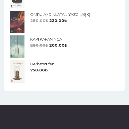
ÖMRÜ AYDINLATAN YAZGI (AŞK)
280.00
₺
220.00
₺
KAPI KAPANINCA
280.00
₺
200.00
₺
Herbststufen
750.00
₺