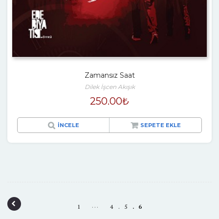
Zamansız Saat
Dilek İşcen Akışık
250.00
₺
İNCELE
SEPETE EKLE
P
…
1
4
5
6