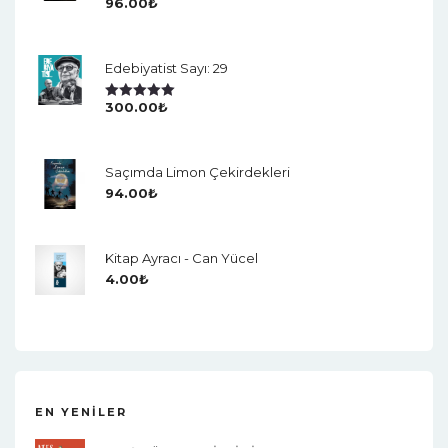
96.00
₺
5 Üzerinden
5.00
Oy Aldı
Edebiyatist Sayı: 29
300.00
₺
5 Üzerinden
5.00
Oy Aldı
Saçımda Limon Çekirdekleri
94.00
₺
Kitap Ayracı - Can Yücel
4.00
₺
EN YENILER