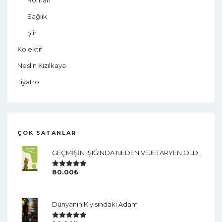
Sağlık
Şiir
Kolektif
Neslin Kızılkaya
Tiyatro
ÇOK SATANLAR
GEÇMİŞİN IŞIĞINDA NEDEN VEJETARYEN OLDUM?
80.00
₺
5 Üzerinden
5.00
Oy Aldı
Dünyanın Kıyısındaki Adam