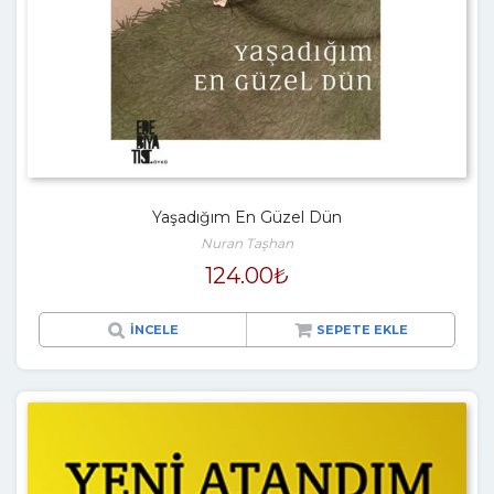
Yaşadığım En Güzel Dün
Nuran Taşhan
124.00
₺
İNCELE
SEPETE EKLE