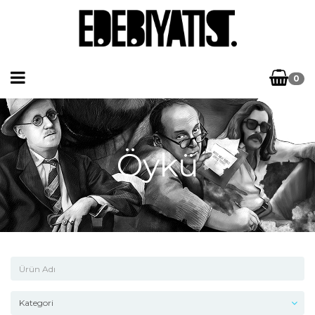
0
Öykü