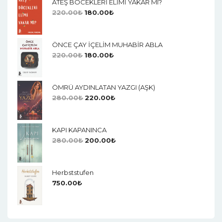
ATEŞ BÖCEKLERİ ELİMİ YAKAR MI?
220.00
₺
180.00
₺
ÖNCE ÇAY İÇELİM MUHABİR ABLA
220.00
₺
180.00
₺
ÖMRÜ AYDINLATAN YAZGI (AŞK)
280.00
₺
220.00
₺
KAPI KAPANINCA
280.00
₺
200.00
₺
Herbststufen
750.00
₺