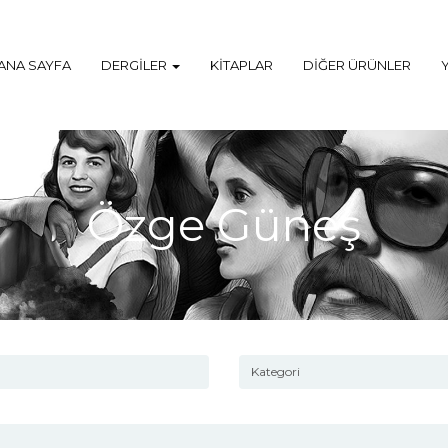
ANA SAYFA
DERGILER
KITAPLAR
DIĞER ÜRÜNLER
Özge Güneş