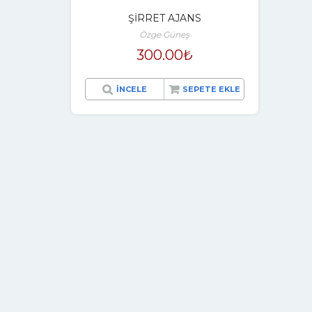
ŞİRRET AJANS
Özge Güneş
300.00
₺
İNCELE
SEPETE EKLE