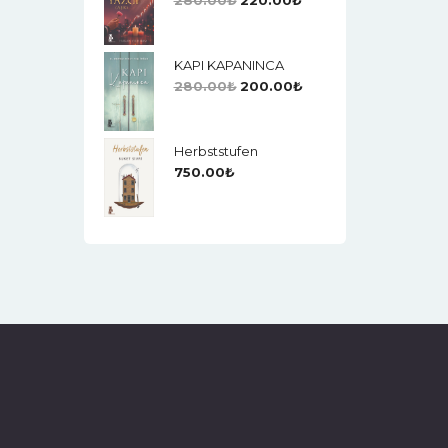
280.00
₺
220.00
₺
KAPI KAPANINCA
280.00
₺
200.00
₺
Herbststufen
750.00
₺