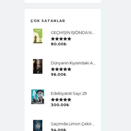
ÇOK SATANLAR
GEÇMİŞİN IŞIĞINDA NEDEN VEJETARYEN OLDUM?
80.00
₺
5 Üzerinden
5.00
Oy Aldı
Dünyanın Kıyısındaki Adam
96.00
₺
5 Üzerinden
5.00
Oy Aldı
Edebiyatist Sayı: 29
300.00
₺
5 Üzerinden
5.00
Oy Aldı
Saçımda Limon Çekirdekleri
94.00
₺