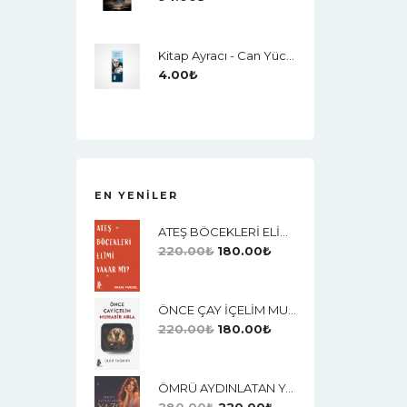
Kitap Ayracı - Can Yücel
4.00
₺
EN YENILER
ATEŞ BÖCEKLERİ ELİMİ YAKAR MI?
220.00
₺
180.00
₺
ÖNCE ÇAY İÇELİM MUHABİR ABLA
220.00
₺
180.00
₺
ÖMRÜ AYDINLATAN YAZGI (AŞK)