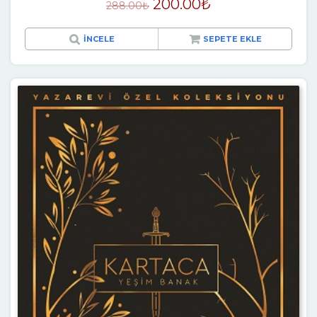
200.00
₺
288.00
₺
İNCELE
SEPETE EKLE