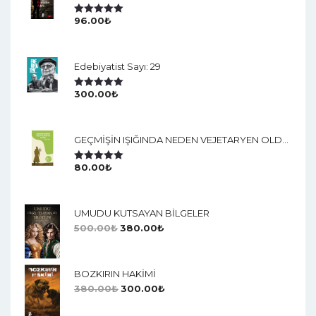
96.00
₺
5 Üzerinden
5.00
Oy Aldı
Edebiyatist Sayı: 29
300.00
₺
5 Üzerinden
5.00
Oy Aldı
GEÇMİŞİN IŞIĞINDA NEDEN VEJETARYEN OLDUM?
80.00
₺
5 Üzerinden
5.00
Oy Aldı
UMUDU KUTSAYAN BİLGELER
500.00
₺
380.00
₺
BOZKIRIN HAKİMİ
380.00
₺
300.00
₺