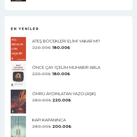
EN YENILER
ATEŞ BÖCEKLERİ ELİMİ YAKAR MI?
220.00
₺
180.00
₺
ÖNCE ÇAY İÇELİM MUHABİR ABLA
220.00
₺
180.00
₺
ÖMRÜ AYDINLATAN YAZGI (AŞK)
280.00
₺
220.00
₺
KAPI KAPANINCA
280.00
₺
200.00
₺