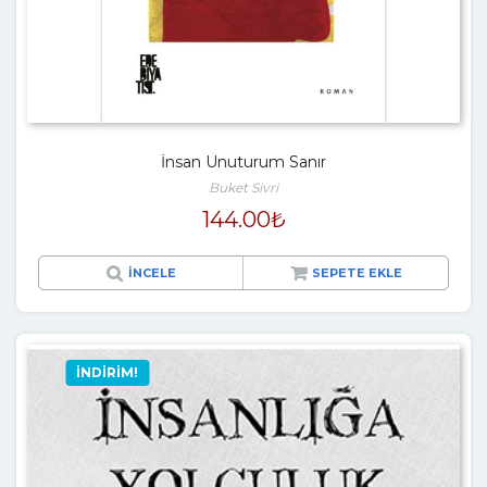
İnsan Unuturum Sanır
Buket Sivri
144.00
₺
İNCELE
SEPETE EKLE
İNDIRIM!