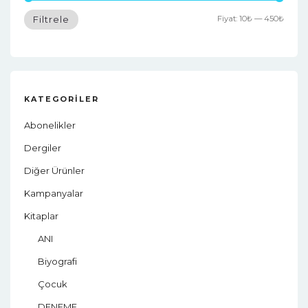
i
Fiyat:
10₺
—
450₺
Filtrele
o
n
KATEGORILER
Abonelikler
Dergiler
Diğer Ürünler
Kampanyalar
Kitaplar
ANI
Biyografi
Çocuk
DENEME