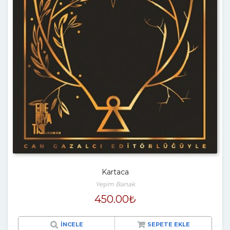
Kartaca
Yeşim Banak
450.00
₺
İNCELE
SEPETE EKLE