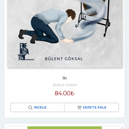
İki
Bülent Göksal
84.00
₺
İNCELE
SEPETE EKLE