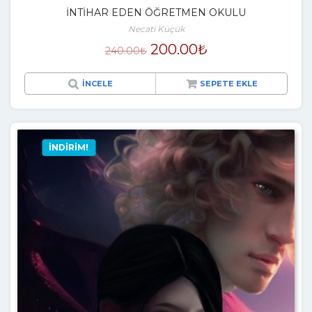
İNTİHAR EDEN ÖĞRETMEN OKULU
Necati Küçük
200.00
₺
240.00
₺
İNCELE
SEPETE EKLE
İNDIRIM!