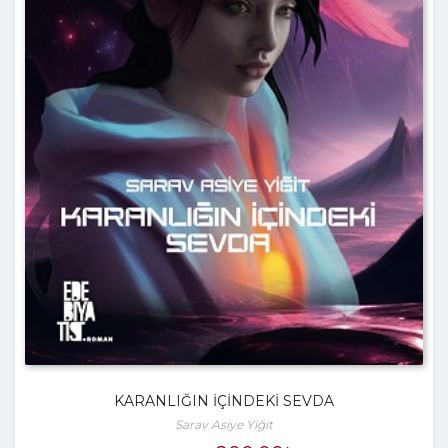
KARANLIĞIN İÇİNDEKİ SEVDA
Sarav Asiye Yiğit