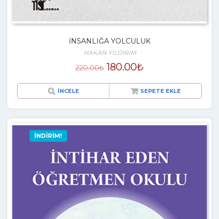
İNSANLIĞA YOLCULUK
HAKAN YILDIRIM
180.00
₺
220.00
₺
İNCELE
SEPETE EKLE
İNDIRIM!