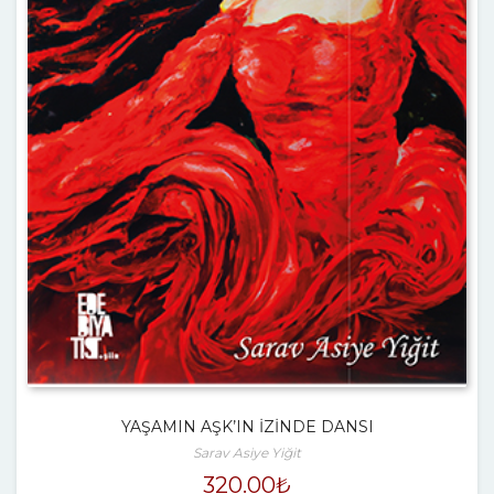
YAŞAMIN AŞK’IN İZİNDE DANSI
Sarav Asiye Yiğit
320.00
₺