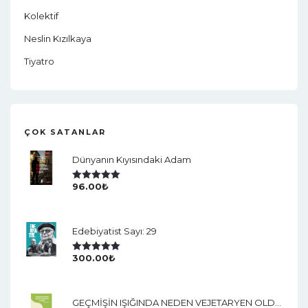
Kolektif
Neslin Kızılkaya
Tiyatro
ÇOK SATANLAR
Dünyanın Kıyısındaki Adam
96.00
₺
5 Üzerinden
5.00
Oy Aldı
Edebiyatist Sayı: 29
300.00
₺
5 Üzerinden
5.00
Oy Aldı
GEÇMİŞİN IŞIĞINDA NEDEN VEJETARYEN OLDUM?