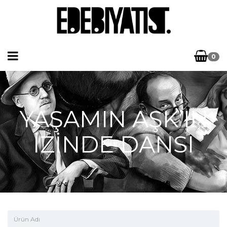
0
YAŞAMIN AŞK’IN
İZİNDE DANSI