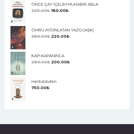
ÖNCE ÇAY İÇELİM MUHABİR ABLA
220.00
₺
180.00
₺
ÖMRÜ AYDINLATAN YAZGI (AŞK)
280.00
₺
220.00
₺
KAPI KAPANINCA
280.00
₺
200.00
₺
Herbststufen
750.00
₺