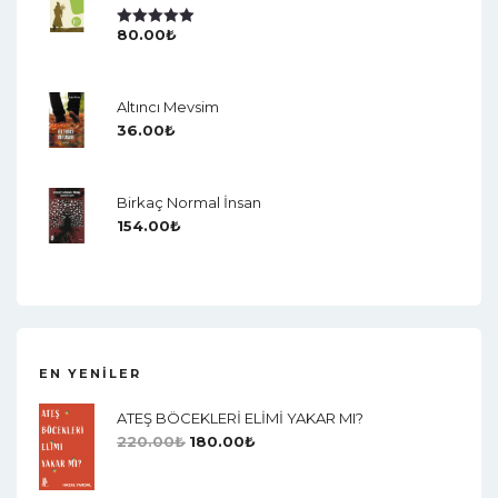
80.00
₺
5 Üzerinden
5.00
Oy Aldı
Altıncı Mevsim
36.00
₺
Birkaç Normal İnsan
154.00
₺
EN YENILER
ATEŞ BÖCEKLERİ ELİMİ YAKAR MI?
220.00
₺
180.00
₺