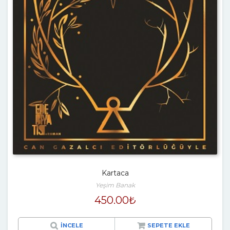
Kartaca
Yeşim Banak
450.00
₺
İNCELE
SEPETE EKLE