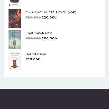
ÖMRÜ AYDINLATAN YAZGI (AŞK)
280.00
₺
220.00
₺
KAPI KAPANINCA
280.00
₺
200.00
₺
Herbststufen
750.00
₺