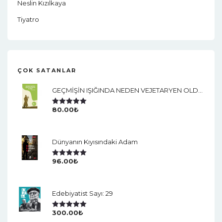
Neslin Kızılkaya
Tiyatro
ÇOK SATANLAR
GEÇMİŞİN IŞIĞINDA NEDEN VEJETARYEN OLDUM?
80.00
₺
5 Üzerinden
5.00
Oy Aldı
Dünyanın Kıyısındaki Adam
96.00
₺
5 Üzerinden
5.00
Oy Aldı
Edebiyatist Sayı: 29
300.00
₺
5 Üzerinden
5.00
Oy Aldı