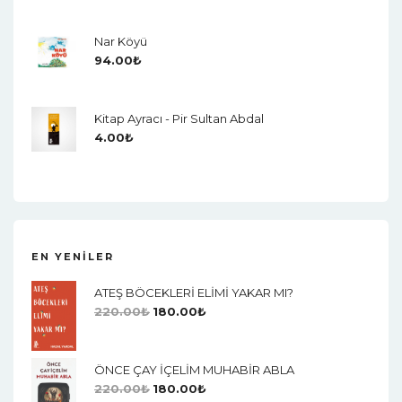
Nar Köyü
94.00
₺
Kitap Ayracı - Pir Sultan Abdal
4.00
₺
EN YENILER
ATEŞ BÖCEKLERİ ELİMİ YAKAR MI?
220.00
₺
180.00
₺
ÖNCE ÇAY İÇELİM MUHABİR ABLA
220.00
₺
180.00
₺