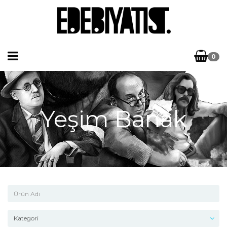
0
Yeşim Banak