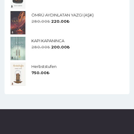
ÖMRÜ AYDINLATAN YAZGI (AŞK)
280.00
₺
220.00
₺
KAPI KAPANINCA
280.00
₺
200.00
₺
Herbststufen
750.00
₺