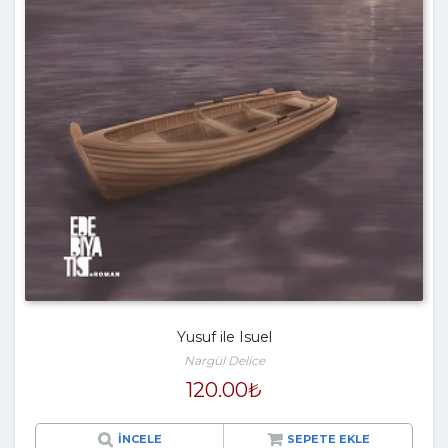
Yusuf ile Isuel
Nargül Delice
120.00
₺
İNCELE
SEPETE EKLE