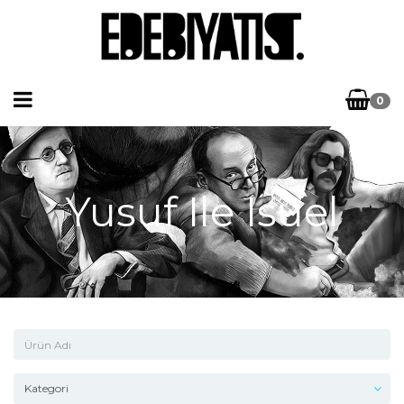
0
Yusuf Ile Isuel