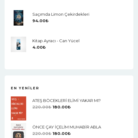
Saçımda Limon Çekirdekleri
94.00
₺
Kitap Ayracı - Can Yücel
4.00
₺
EN YENILER
ATEŞ BÖCEKLERİ ELİMİ YAKAR MI?
220.00
₺
180.00
₺
ÖNCE ÇAY İÇELİM MUHABİR ABLA
220.00
₺
180.00
₺