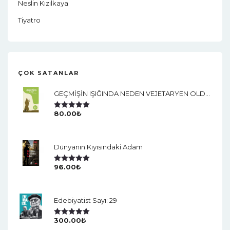
Neslin Kızılkaya
Tiyatro
ÇOK SATANLAR
GEÇMİŞİN IŞIĞINDA NEDEN VEJETARYEN OLDUM?
80.00
₺
5 Üzerinden
5.00
Oy Aldı
Dünyanın Kıyısındaki Adam
96.00
₺
5 Üzerinden
5.00
Oy Aldı
Edebiyatist Sayı: 29
300.00
₺
5 Üzerinden
5.00
Oy Aldı