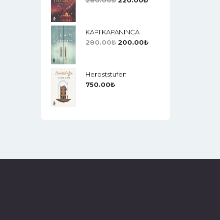
280.00
₺
220.00
₺
KAPI KAPANINCA
280.00
₺
200.00
₺
Herbststufen
750.00
₺