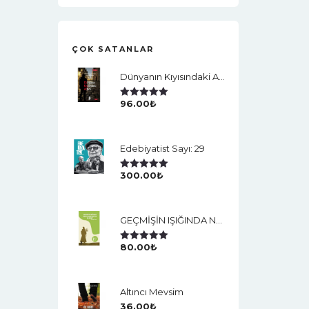
ÇOK SATANLAR
Dünyanın Kıyısındaki Adam
96.00
₺
5 Üzerinden
5.00
Oy Aldı
Edebiyatist Sayı: 29
300.00
₺
5 Üzerinden
5.00
Oy Aldı
GEÇMİŞİN IŞIĞINDA NEDEN VEJETARYEN OLDUM?
80.00
₺
5 Üzerinden
5.00
Oy Aldı
Altıncı Mevsim
36.00
₺