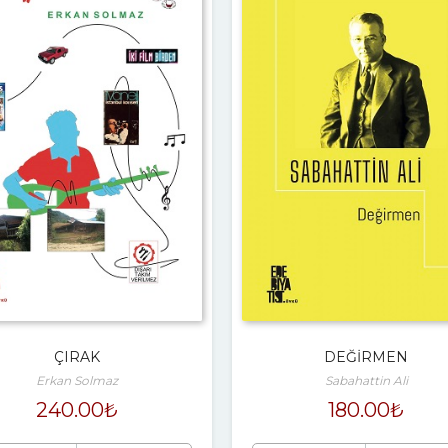
ÇIRAK
DEĞİRMEN
Erkan Solmaz
Sabahattin Ali
240.00
₺
180.00
₺