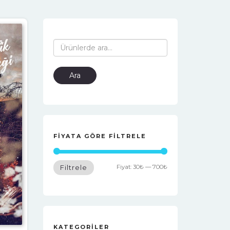
Ara:
Ara
FIYATA GÖRE FILTRELE
Fiyat:
30₺
—
700₺
Filtrele
KATEGORILER