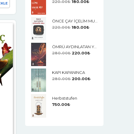
220.00
₺
180.00
₺
EKLE
ÖNCE ÇAY İÇELİM MUHABİR ABLA
220.00
₺
180.00
₺
ÖMRÜ AYDINLATAN YAZGI (AŞK)
280.00
₺
220.00
₺
KAPI KAPANINCA
280.00
₺
200.00
₺
Herbststufen
750.00
₺