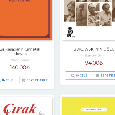
Bir Kasabanın Cinnetlik
BUKOWSKİ’NİN OĞLU
Hikayesi
Bayram Sarı
Kavin Zehra
94.00
₺
140.00
₺
İNCELE
SEPETE 
İNCELE
SEPETE EKLE