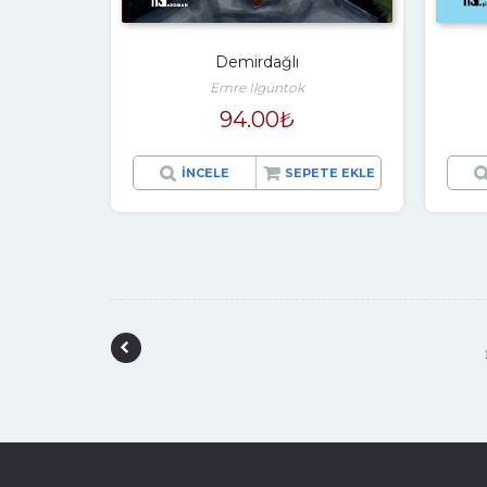
Demirdağlı
Emre İlgüntok
94.00
₺
İNCELE
SEPETE EKLE
P
o
s
t