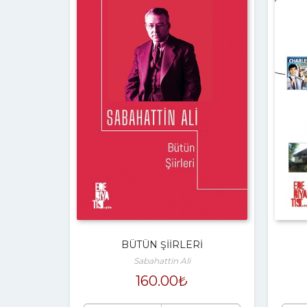
BÜTÜN ŞİİRLERİ
Sabahattin Ali
160.00
₺