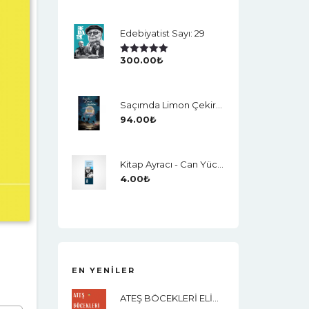
Edebiyatist Sayı: 29
300.00
₺
5 Üzerinden
5.00
Oy Aldı
Saçımda Limon Çekirdekleri
94.00
₺
Kitap Ayracı - Can Yücel
4.00
₺
EN YENILER
ATEŞ BÖCEKLERİ ELİMİ YAKAR MI?