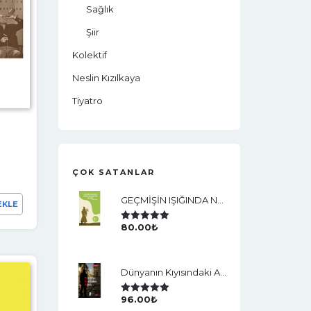
Sağlık
Şiir
Kolektif
Neslin Kızılkaya
Tiyatro
ÇOK SATANLAR
GEÇMİŞİN IŞIĞINDA NEDEN VEJETARYEN OLDUM?
EKLE
80.00
₺
5 Üzerinden
5.00
Oy Aldı
Dünyanın Kıyısındaki Adam
96.00
₺
5 Üzerinden
5.00
Oy Aldı