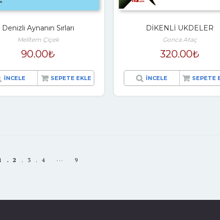
Denizli Aynanın Sırları
DİKENLİ UKDELER
Melltem Çiçek
Gonca Ataç
90.00
₺
320.00
₺
İNCELE
SEPETE EKLE
İNCELE
SEPETE 
…
1
2
3
4
9