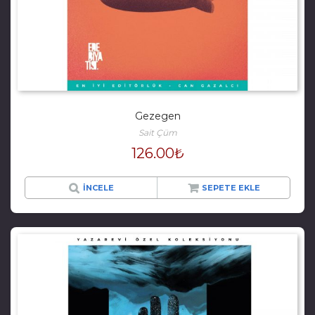
Gezegen
Sait Çüm
126.00
₺
İNCELE
SEPETE EKLE