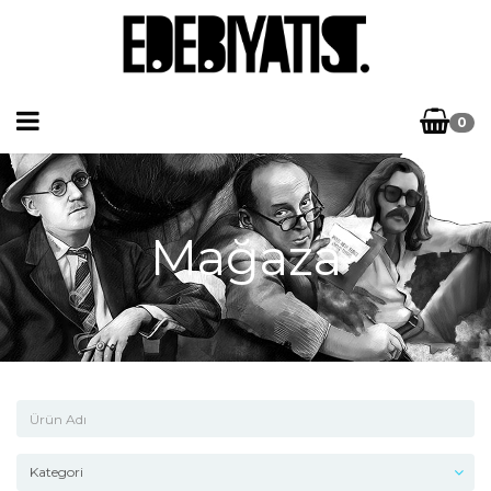
0
Mağaza