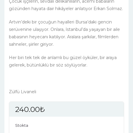
Çocuk işçilerin, sevdalı delikanlıların, acemi babaların
gözünden hayata dair hikâyeler anlatıyor Erkan Solmaz.
Artvin’deki bir çocuğun hayalleri Bursa’daki gencin
serüvenine ulaşıyor. Onlara, İstanbul’da yaşayan bir aile
babasının heyecanı katılıyor. Aralara şarkılar, filmlerden
sahneler, şiirler giriyor.
Her biri tek tek de anlamlı bu güzel öyküler, bir araya
gelerek, bütünlüklü bir söz söylüyorlar.
Zülfü Livaneli
240.00
₺
Stokta