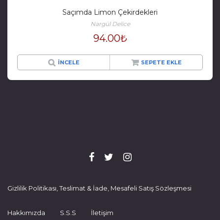
Saçımda Limon Çekirdekleri
Nargül Delice
94.00
₺
İNCELE
SEPETE EKLE
Gizlilik Politikası, Teslimat & İade, Mesafeli Satış Sözleşmesi
Hakkımızda
S.S.S
İletişim