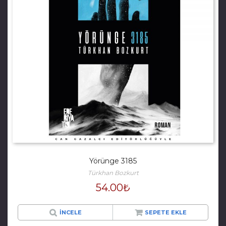
Yörünge 3185
Türkhan Bozkurt
54.00
₺
İNCELE
SEPETE EKLE