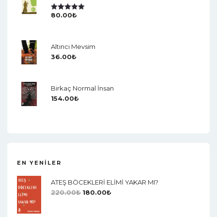
80.00
₺
5 Üzerinden
5.00
Oy Aldı
Altıncı Mevsim
36.00
₺
Birkaç Normal İnsan
154.00
₺
EN YENILER
ATEŞ BÖCEKLERİ ELİMİ YAKAR MI?
220.00
₺
180.00
₺