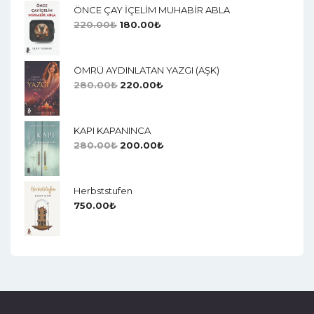
ÖNCE ÇAY İÇELİM MUHABİR ABLA
220.00
₺
180.00
₺
ÖMRÜ AYDINLATAN YAZGI (AŞK)
280.00
₺
220.00
₺
KAPI KAPANINCA
280.00
₺
200.00
₺
Herbststufen
750.00
₺