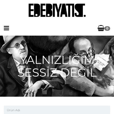
0
YALNIZLIĞIM
SESSİZ DEĞİL