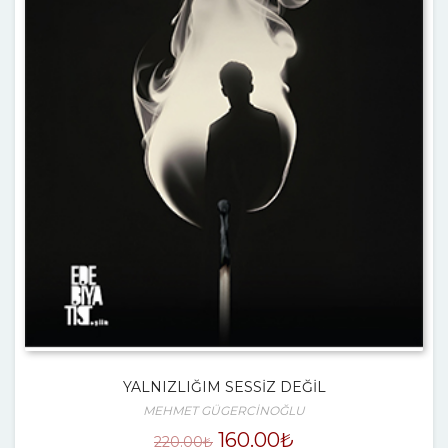
YALNIZLIĞIM SESSİZ DEĞİL
MEHMET GÜGERCİNOĞLU
160.00
₺
220.00
₺