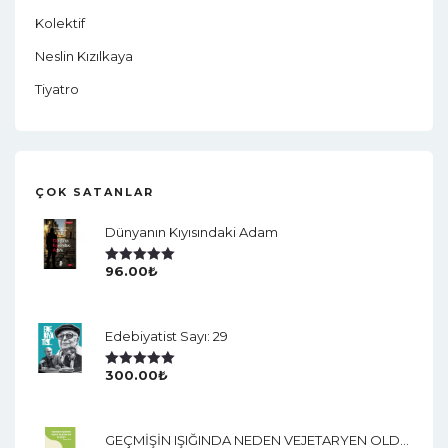
Kolektif
Neslin Kızılkaya
Tiyatro
ÇOK SATANLAR
Dünyanın Kıyısındaki Adam
96.00
₺
5 Üzerinden
5.00
Oy Aldı
Edebiyatist Sayı: 29
300.00
₺
5 Üzerinden
5.00
Oy Aldı
GEÇMİŞİN IŞIĞINDA NEDEN VEJETARYEN OLDUM?