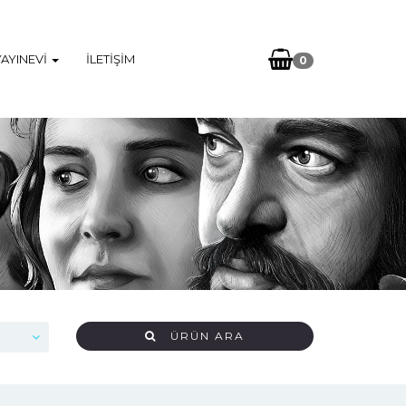
YAYINEVI
İLETIŞIM
0
ÜRÜN ARA