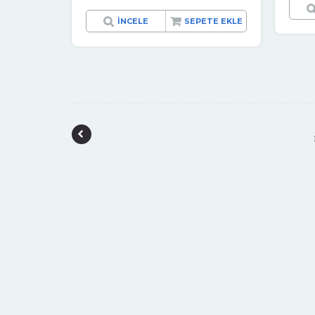
İNCELE
SEPETE EKLE
P
o
s
t
n
a
v
i
g