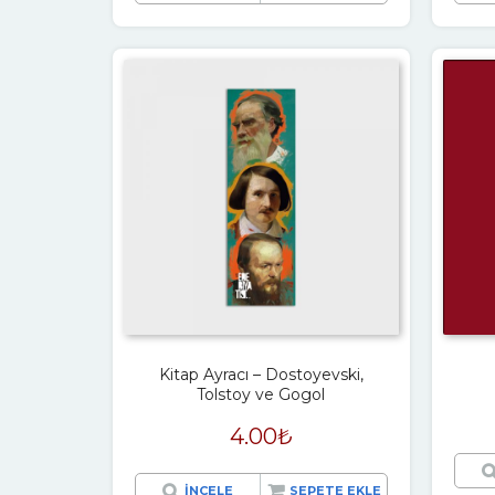
Kitap Ayracı – Dostoyevski,
Tolstoy ve Gogol
4.00
₺
İNCELE
SEPETE EKLE