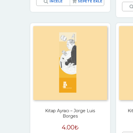
İNCELE
SEPETE EKLE
Kitap Ayracı – Jorge Luis
Ki
Borges
4.00
₺