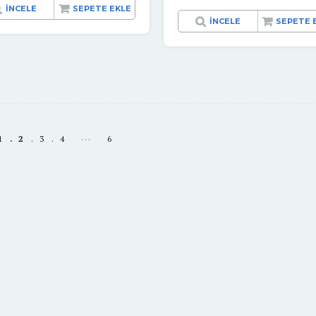
İNCELE
SEPETE EKLE
İNCELE
SEPETE 
…
1
2
3
4
6