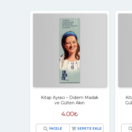
Kitap Ayracı – Didem Madak
Ki
ve Gülten Akın
Gül
4.00
₺
İNCELE
SEPETE EKLE