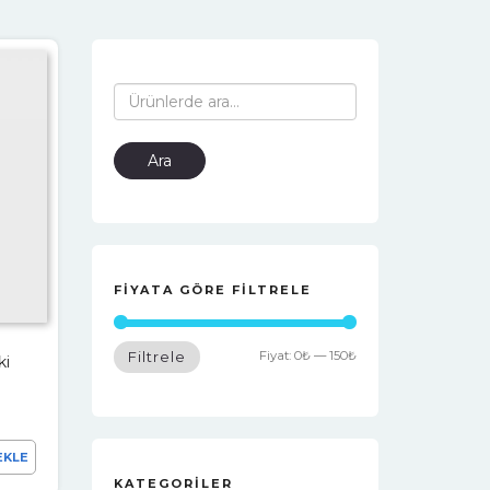
Ara:
Ara
FIYATA GÖRE FILTRELE
Fiyat:
0₺
—
150₺
Filtrele
ki
EKLE
KATEGORILER