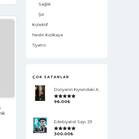
Sağlık
Şiir
Kolektif
Neslin Kızılkaya
Tiyatro
ÇOK SATANLAR
Dünyanın Kıyısındaki Adam
96.00
₺
5 Üzerinden
5.00
Oy Aldı
s
nık
Edebiyatist Sayı: 29
300.00
₺
5 Üzerinden
5.00
Oy Aldı