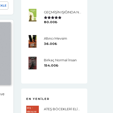
EKLE
GEÇMİŞİN IŞIĞINDA NEDEN VEJETARYEN OLDUM?
80.00
₺
5 Üzerinden
5.00
Oy Aldı
Altıncı Mevsim
36.00
₺
Birkaç Normal İnsan
154.00
₺
 ve
EN YENILER
ATEŞ BÖCEKLERİ ELİMİ YAKAR MI?