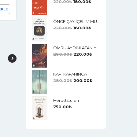
220.00
₺
180.00
₺
EKLE
ÖNCE ÇAY İÇELİM MUHABİR ABLA
220.00
₺
180.00
₺
ÖMRÜ AYDINLATAN YAZGI (AŞK)
280.00
₺
220.00
₺
KAPI KAPANINCA
280.00
₺
200.00
₺
Herbststufen
750.00
₺