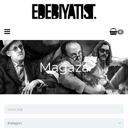
0
Mağaza