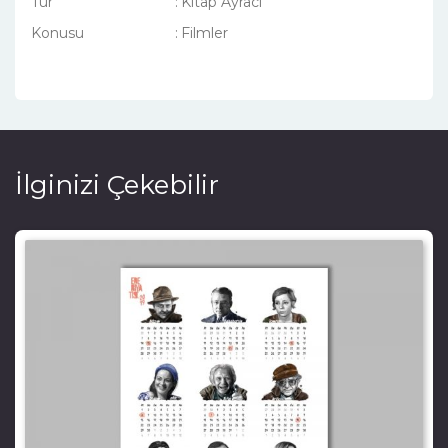
Tür
:
Kitap Ayracı
Konusu
:
Filmler
İlginizi Çekebilir