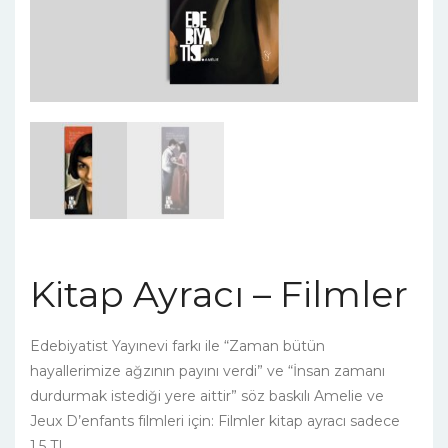
Kitap Ayracı – Filmler
Edebiyatist Yayınevi farkı ile “Zaman bütün
hayallerimize ağzının payını verdi” ve “İnsan zamanı
durdurmak istediği yere aittir” söz baskılı Amelie ve
Jeux D’enfants filmleri için: Filmler kitap ayracı sadece
1,5 TL.