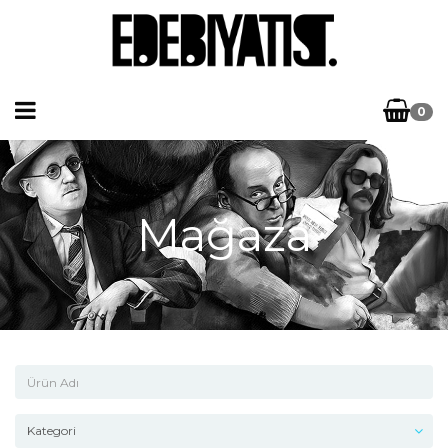
0
Mağaza