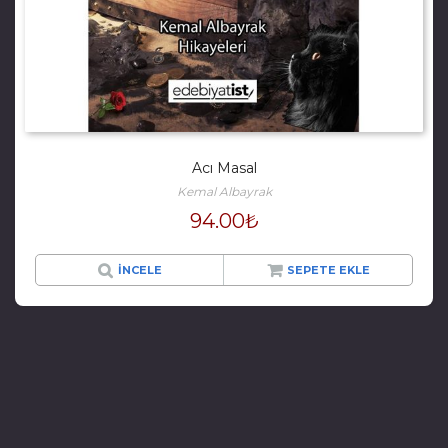
Acı Masal
Kemal Albayrak
94.00
₺
İNCELE
SEPETE EKLE