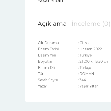
Yaşar Yıltan
Açıklama
İnceleme (0)
Cilt Durumu
:
Ciltsiz
Basım Tarihi
:
Haziran 2022
Basım Yeri
:
Türkiye
Boyutlar
:
21 ,00 x 13,50 cm
Basım Dili
:
Türkçe
Tür
:
ROMAN
Sayfa Sayısı
:
344
Yazar
:
Yaşar Yıltan