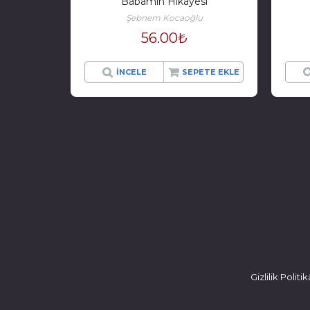
Babamın Hikâyesi
Şebnem Kocaoğlu
56.00
₺
İNCELE
SEPETE EKLE
Gizlilik Polit