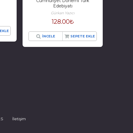
Cumhuriyet Dönemi Türk
Edebiyatı
Gürkan Yazıcı
128.00
₺
EKLE
İNCELE
SEPETE EKLE
.S
İletişim