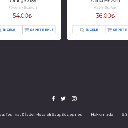
Yörünge 3185
Altıncı Mevsim
Türkhan Bozkurt
Rabia Burhan
54.00
₺
36.00
₺
İNCELE
SEPETE EKLE
İNCELE
SEPETE 
ikası, Teslimat & İade, Mesafeli Satış Sözleşmesi
Hakkımızda
S.S