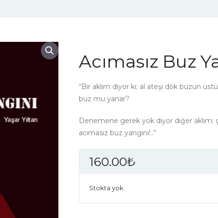
Acımasız Buz Y
“Bir aklım diyor ki; al ateşi dök buzun üs
buz mu yanar?
Denemene gerek yok diyor diğer aklım; ç
acımasız buz yangını!..”
160.00
₺
Stokta yok