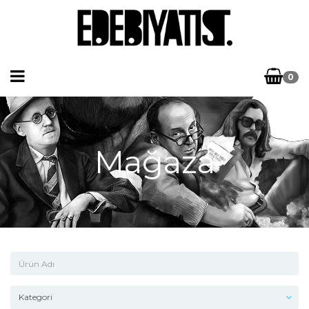
0
Mağaza