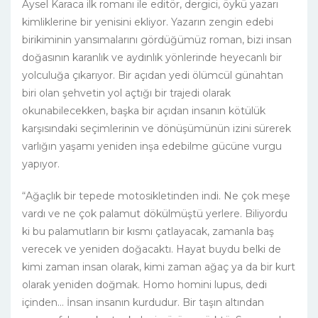
Aysel Karaca ilk romanı ile editör, dergici, öykü yazarı
kimliklerine bir yenisini ekliyor. Yazarın zengin edebi
birikiminin yansımalarını gördüğümüz roman, bizi insan
doğasının karanlık ve aydınlık yönlerinde heyecanlı bir
yolculuğa çıkarıyor. Bir açıdan yedi ölümcül günahtan
biri olan şehvetin yol açtığı bir trajedi olarak
okunabilecekken, başka bir açıdan insanın kötülük
karşısındaki seçimlerinin ve dönüşümünün izini sürerek
varlığın yaşamı yeniden inşa edebilme gücüne vurgu
yapıyor.
“Ağaçlık bir tepede motosikletinden indi. Ne çok meşe
vardı ve ne çok palamut dökülmüştü yerlere. Biliyordu
ki bu palamutların bir kısmı çatlayacak, zamanla baş
verecek ve yeniden doğacaktı. Hayat buydu belki de
kimi zaman insan olarak, kimi zaman ağaç ya da bir kurt
olarak yeniden doğmak. Homo homini lupus, dedi
içinden… İnsan insanın kurdudur. Bir taşın altından