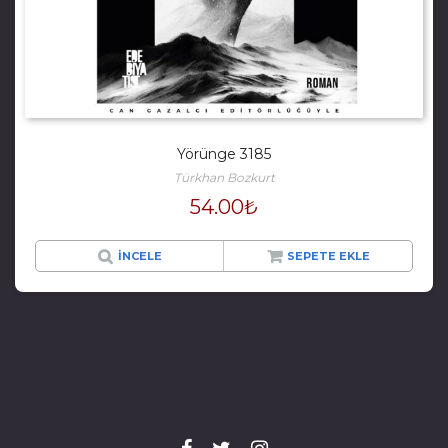
Yörünge 3185
Türkhan Bozkurt
54.00
₺
İNCELE
SEPETE EKLE