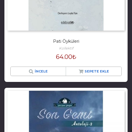
Pati Öyküleri
Kollektif
64.00
₺
İNCELE
SEPETE EKLE