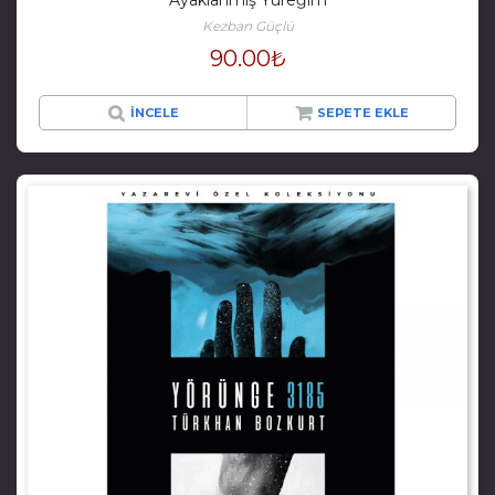
Ayaklanmış Yüreğim
Kezban Güçlü
90.00
₺
İNCELE
SEPETE EKLE