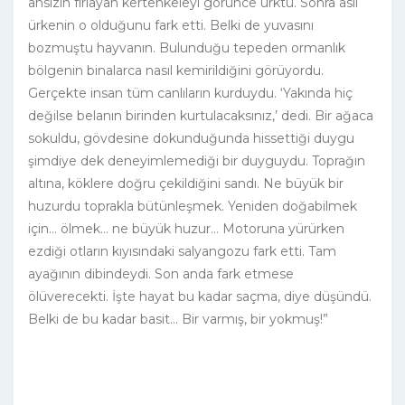
ansızın fırlayan kertenkeleyi görünce ürktü. Sonra asıl
ürkenin o olduğunu fark etti. Belki de yuvasını
bozmuştu hayvanın. Bulunduğu tepeden ormanlık
bölgenin binalarca nasıl kemirildiğini görüyordu.
Gerçekte insan tüm canlıların kurduydu. ‘Yakında hiç
değilse belanın birinden kurtulacaksınız,’ dedi. Bir ağaca
sokuldu, gövdesine dokunduğunda hissettiği duygu
şimdiye dek deneyimlemediği bir duyguydu. Toprağın
altına, köklere doğru çekildiğini sandı. Ne büyük bir
huzurdu toprakla bütünleşmek. Yeniden doğabilmek
için… ölmek… ne büyük huzur… Motoruna yürürken
ezdiği otların kıyısındaki salyangozu fark etti. Tam
ayağının dibindeydi. Son anda fark etmese
ölüverecekti. İşte hayat bu kadar saçma, diye düşündü.
Belki de bu kadar basit… Bir varmış, bir yokmuş!”