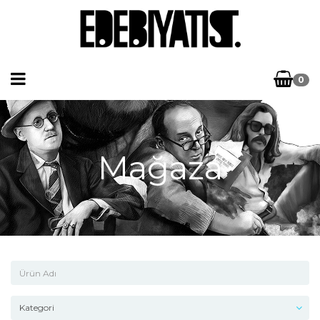
0
Mağaza