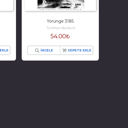
Yörünge 3185
Türkhan Bozkurt
54.00
₺
EKLE
İNCELE
SEPETE EKLE