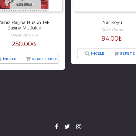
Yalnız Başına Hüzün Tek
Nar Köyü
Başına Mutluluk
Güler Demir
Hasan Atmaca
94.00
₺
250.00
₺
İNCELE
SEPETE 
İNCELE
SEPETE EKLE