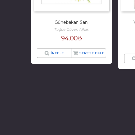
Günebakan Sani
Tuğba Güven Alkan
94.00
₺
İNCELE
SEPETE EKLE