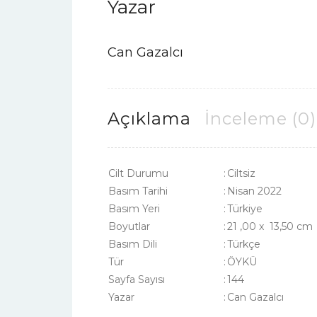
Yazar
Can Gazalcı
Açıklama
İnceleme (0)
Cilt Durumu
:
Ciltsiz
Basım Tarihi
:
Nisan 2022
Basım Yeri
:
Türkiye
Boyutlar
:
21 ,00 x 13,50 cm
Basım Dili
:
Türkçe
Tür
:
ÖYKÜ
Sayfa Sayısı
:
144
Yazar
:
Can Gazalcı