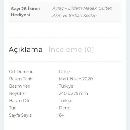
Ayraç – Didem Madak, Gülten
Sayı 28 İkinci
Hediyesi
Akın ve Birhan Keskin
Açıklama
İnceleme (0)
Cilt Durumu
:
Ciltsiz
Basım Tarihi
:
Mart-Nisan 2020
Basım Yeri
:
Türkiye
Boyutlar
:
240 x 275 mm
Basım Dili
:
Türkçe
Tür
:
Dergi
Sayfa Sayısı
:
64