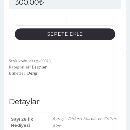
300.00
₺
Edebiyatist
Sayı:
28
SEPETE EKLE
adet
Stok kodu:
dergi-00028
Kategoriler:
Dergiler
Etiketler:
Dergi
Detaylar
Ayraç – Didem Madak ve Gülten
Sayı 28 İlk
Hediyesi
Akın