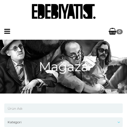
0
Mağaza