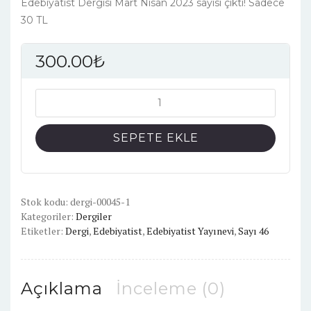
Edebiyatist Dergisi Mart Nisan 2023 sayısı çıktı! Sadece
30 TL
300.00
₺
Edebiyatist
Sayı:
46
SEPETE EKLE
adet
Stok kodu:
dergi-00045-1
Kategoriler:
Dergiler
Etiketler:
Dergi
,
Edebiyatist
,
Edebiyatist Yayınevi
,
Sayı 46
Açıklama
İnceleme (0)