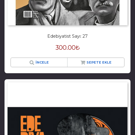
Edebiyatist Sayı: 27
300.00
₺
İNCELE
SEPETE EKLE