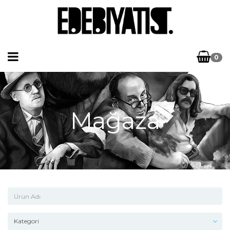
0
Mağaza