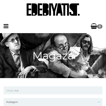
0
Mağaza