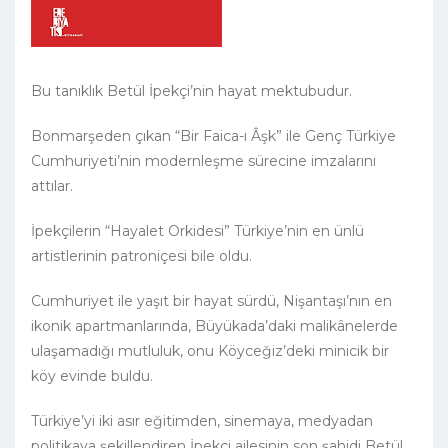
Bu tanıklık Betül İpekçi’nin hayat mektubudur.
Bonmarşeden çıkan “Bir Faica-ı Âşk” ile Genç Türkiye
Cumhuriyeti’nin modernleşme sürecine imzalarını
attılar.
İpekçilerin “Hayalet Orkidesi” Türkiye’nin en ünlü
artistlerinin patroniçesi bile oldu.
Cumhuriyet ile yaşıt bir hayat sürdü, Nişantaşı’nın en
ikonik apartmanlarında, Büyükada’daki malikânelerde
ulaşamadığı mutluluk, onu Köyceğiz’deki minicik bir
köy evinde buldu.
Türkiye’yi iki asır eğitimden, sinemaya, medyadan
politikaya şekillendiren İpekçi ailesinin son şahidi Betül