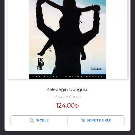
Kelebeğin Döngüsü
Aslıhan Güven
124.00
₺
İNCELE
SEPETE EKLE