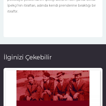
İpekçi’nin itirafları, aslında kendi prenslerine bıraktığı bir
itiraftır.
İlginizi Çekebilir