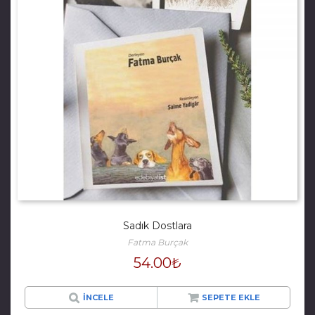
Sadık Dostlara
Fatma Burçak
54.00
₺
İNCELE
SEPETE EKLE