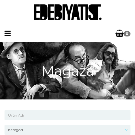
0
Mağaza