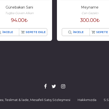
Günebakan Sani
Meyname
Tuğba Güven Alkan
Can Gazalcı
94.00
₺
300.00
₺
İNCELE
SEPETE EKLE
İNCELE
SEPETE 
ikası, Teslimat & İade, Mesafeli Satış Sözleşmesi
Hakkımızda
S.S