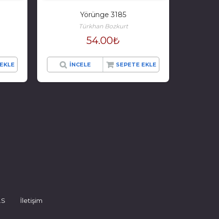
Yörünge 3185
Türkhan Bozkurt
54.00
₺
EKLE
İNCELE
SEPETE EKLE
.S
İletişim