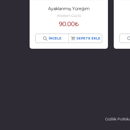
Ayaklanmış Yüreğim
Kezban Güçlü
90.00
₺
İNCELE
SEPETE EKLE
Gizlilik Polit