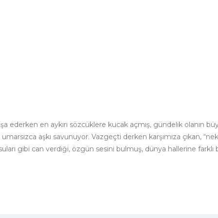
 inşa ederken en aykırı sözcüklere kucak açmış, gündelik olanın 
 umarsızca aşkı savunuyor. Vazgeçti derken karşımıza çıkan, “nekahet
suları gibi can verdiği, özgün sesini bulmuş, dünya hallerine farklı 