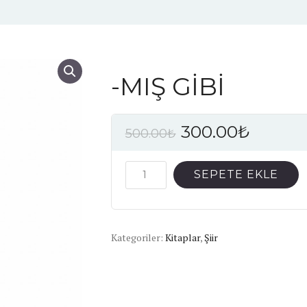
-MIŞ GİBİ
300.00
₺
500.00
₺
-
SEPETE EKLE
MIŞ
GİBİ
adet
Kategoriler:
Kitaplar
,
Şiir