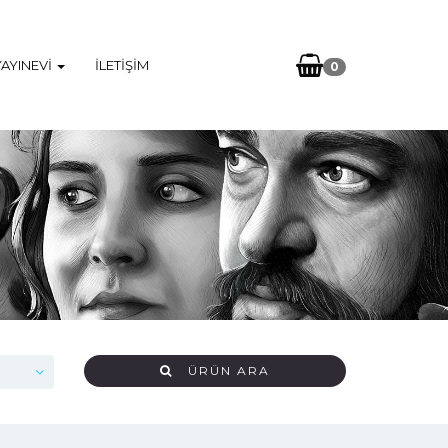
YAYINEVI
İLETIŞIM
0
ÜRÜN ARA