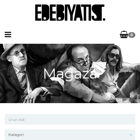
0
Mağaza