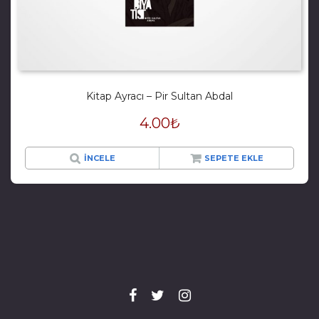
Kitap Ayracı – Pir Sultan Abdal
4.00
₺
İNCELE
SEPETE EKLE