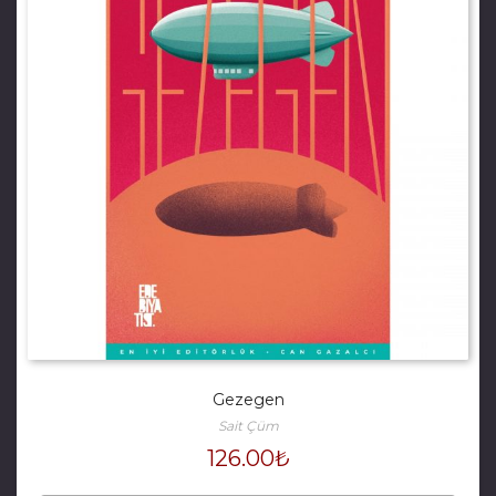
Gezegen
Sait Çüm
126.00
₺