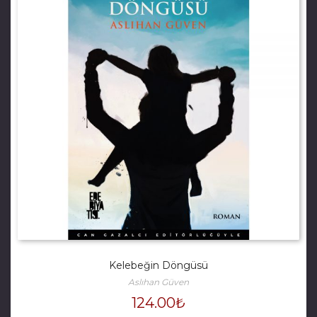
Kelebeğin Döngüsü
Aslıhan Güven
124.00
₺