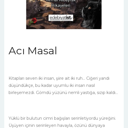
Acı Masal
Kitapları seven iki insan, şiire ait iki ruh… Ciğeri yandı
düşündükçe, bu kadar uyumlu iki insan nasıl
birleşemezdi. Gömdü yüzünü nemli yastığa, sızıp kaldı…
Yüklü bir bulutun cimri bağışları serinletiyordu yüreğini.
Üşüyen içinin serinleyen havayla, özünü dünyaya