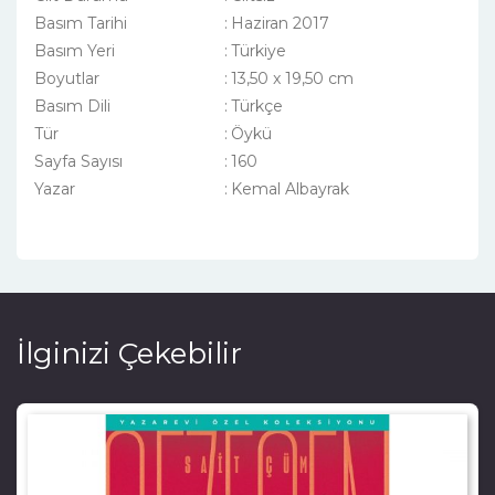
Basım Tarihi
:
Haziran 2017
Basım Yeri
:
Türkiye
Boyutlar
:
13,50 x 19,50 cm
Basım Dili
:
Türkçe
Tür
:
Öykü
Sayfa Sayısı
:
160
Yazar
:
Kemal Albayrak
İlginizi Çekebilir