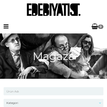
0
Mağaza