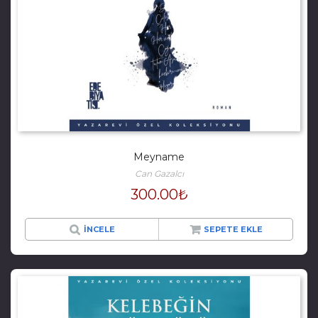
Meyname
Can Gazalcı
300.00
₺
İNCELE
SEPETE EKLE