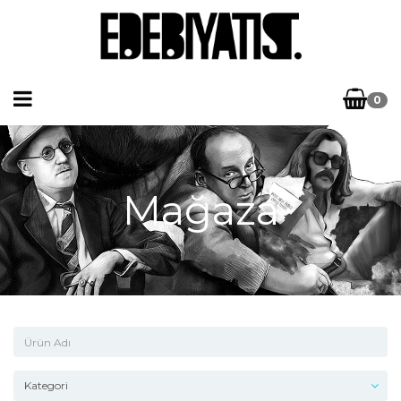
0
Mağaza