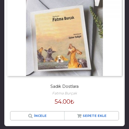
Sadık Dostlara
Fatma Burçak
54.00
₺
İNCELE
SEPETE EKLE