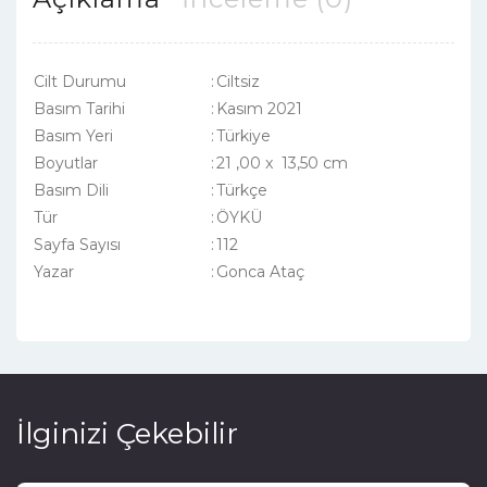
Cilt Durumu
:
Ciltsiz
Basım Tarihi
:
Kasım 2021
Basım Yeri
:
Türkiye
Boyutlar
:
21 ,00 x 13,50 cm
Basım Dili
:
Türkçe
Tür
:
ÖYKÜ
Sayfa Sayısı
:
112
Yazar
:
Gonca Ataç
İlginizi Çekebilir