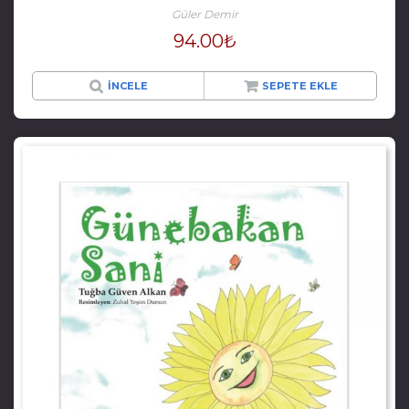
Güler Demir
94.00
₺
İNCELE
SEPETE EKLE