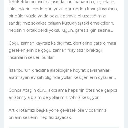
tehlikeli kolonlarının arasında canı pahasına çalışanların,
lüks evlerin içinde gün yüzü görmeden koşuşturanların,
bir güler yüzle ya da bozuk parayla el uzattığımızı
sandığımız sokakta çalışan küçük yaştaki emekçilerin,
hepsinin ortak derdi yoksulluğun, çaresizliğin sesine…
Çoğu zaman kayıtsız kaldığımız, dertlerine çare olması
gerekenlerin de çoğu zaman “kayıtsız” bıraktığı
insanların sesleri bunlar…
İstanbul’un kiracısına alabildiğine hoyrat davrananları
aratmayan ev sahipliğinde yolları kesişenlerin öyküleri…
Gonca Ataç’ın duru, akıcı ama hepsinin ötesinde çarpıcı
anlatımıyla bizim de yollarımız “Ah”la kesişiyor.
Artık rotamızı başka yöne çevirsek bile vicdanımız
onların seslerini hep fısıldayacak.