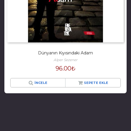
Dünyanın Kıyısındaki Adam
Alper Sezener
96.00
₺
İNCELE
SEPETE EKLE