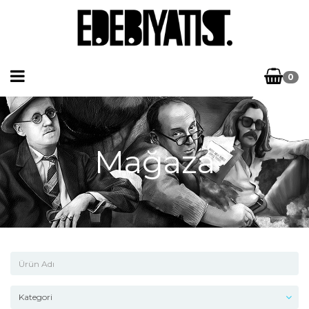
0
Mağaza