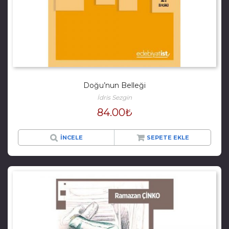
Doğu’nun Belleği
İdris Sezgin
84.00
₺
İNCELE
SEPETE EKLE