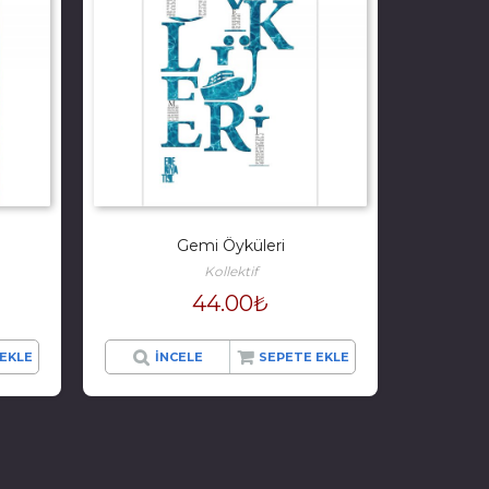
Gemi Öyküleri
Kollektif
44.00
₺
EKLE
İNCELE
SEPETE EKLE