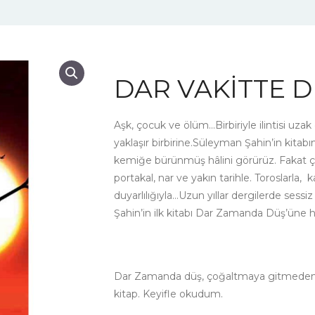
DAR VAKİTTE 
Aşk, çocuk ve ölüm…Birbiriyle ilintisi uzak
yaklaşır birbirine.Süleyman Şahin’in kit
kemiğe bürünmüş hâlini görürüz. Fakat çı
portakal, nar ve yakın tarihle. Toroslarla,
duyarlılığıyla…Uzun yıllar dergilerde sessi
Şahin’in ilk kitabı Dar Zamanda Düş’üne 
Dar Zamanda düş, çoğaltmaya gitmeden ra
kitap. Keyifle okudum.