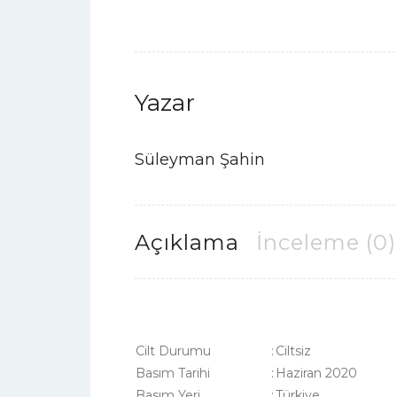
Yazar
Süleyman Şahin
Açıklama
İnceleme (0)
Cilt Durumu
:
Ciltsiz
Basım Tarihi
:
Haziran 2020
Basım Yeri
:
Türkiye