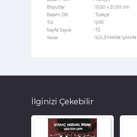
Boyutlar
:
13,50 x 21,00 cm
Basım Dili
:
Türkçe
Tür
:
ŞİİR
Sayfa Sayısı
:
72
Yazar
:
SÜLEYMAN ŞAHİN
İlginizi Çekebilir