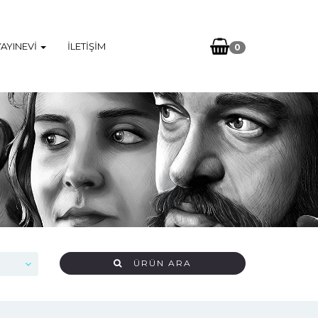
YAYINEVI
İLETIŞIM
0
ÜRÜN ARA