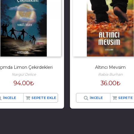
çımda Limon Çekirdekleri
Altıncı Mevsim
Nargül Delice
Rabia Burhan
94.00
₺
36.00
₺
İNCELE
SEPETE EKLE
İNCELE
SEPETE 