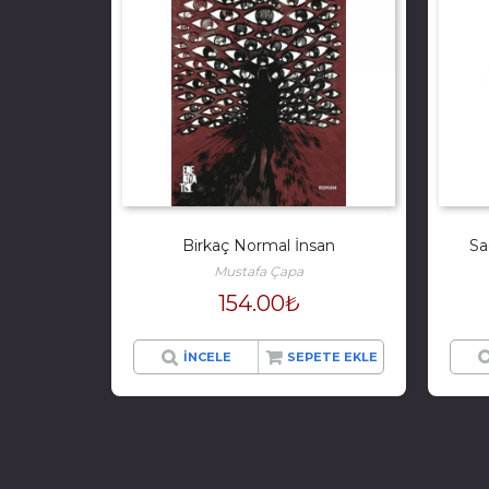
Birkaç Normal İnsan
Sa
Mustafa Çapa
154.00
₺
İNCELE
SEPETE EKLE