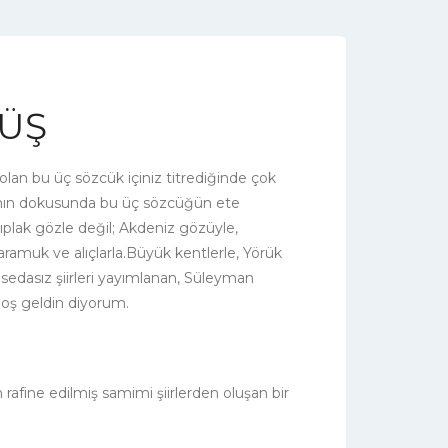
DÜŞ
 olan bu üç sözcük içiniz titrediğinde çok
abının dokusunda bu üç sözcüğün ete
plak gözle değil; Akdeniz gözüyle,
 karamuk ve alıçlarla.Büyük kentlerle, Yörük
z sedasız şiirleri yayımlanan, Süleyman
hoş geldin diyorum.
fine edilmiş samimi şiirlerden oluşan bir