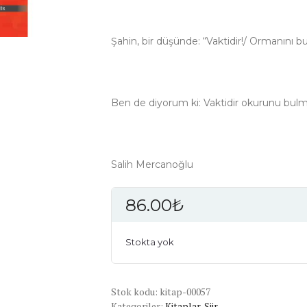
Şahin, bir düşünde: “Vaktidir!/ Ormanını 
Ben de diyorum ki: Vaktidir okurunu bu
Salih Mercanoğlu
86.00
₺
Stokta yok
Stok kodu:
kitap-00057
Kategoriler:
Kitaplar
,
Şiir