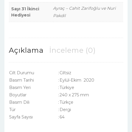
Ayraç – Cahit Zarifoğlu ve Nuri
Sayı 31 İkinci
Hediyesi
Pakdil
Açıklama
İnceleme (0)
Cilt Durumu
:
Ciltsiz
Basım Tarihi
:
Eylül-Ekim 2020
Basım Yeri
:
Türkiye
Boyutlar
:
240 x 275 mm
Basım Dili
:
Türkçe
Tür
:
Dergi
Sayfa Sayısı
:
64