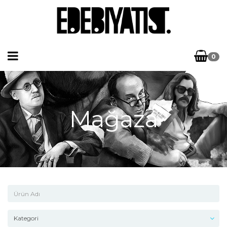
0
Mağaza