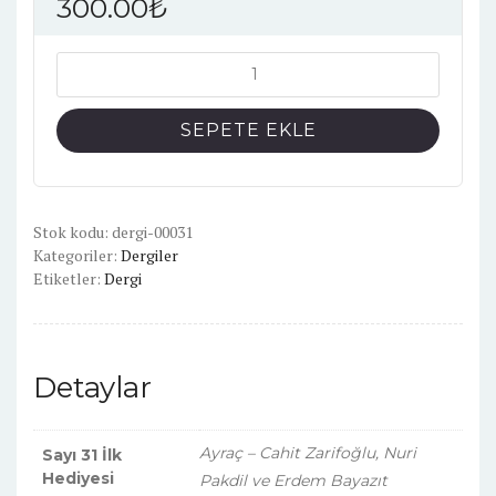
300.00
₺
Edebiyatist
Sayı:
31
SEPETE EKLE
adet
Stok kodu:
dergi-00031
Kategoriler:
Dergiler
Etiketler:
Dergi
Detaylar
Ayraç – Cahit Zarifoğlu, Nuri
Sayı 31 İlk
Hediyesi
Pakdil ve Erdem Bayazıt