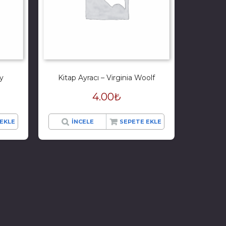
y
Kitap Ayracı – Virginia Woolf
4.00
₺
EKLE
İNCELE
SEPETE EKLE