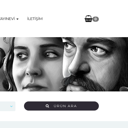
YAYINEVI
İLETIŞIM
0
ÜRÜN ARA