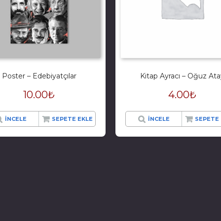
Poster – Edebiyatçılar
Kitap Ayracı – Oğuz Ata
10.00
₺
4.00
₺
İNCELE
SEPETE EKLE
İNCELE
SEPETE 