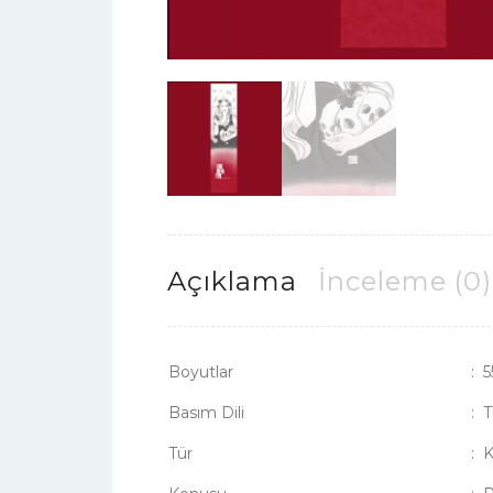
Açıklama
İnceleme (0)
Boyutlar
:
5
Basım Dili
:
T
Tür
:
K