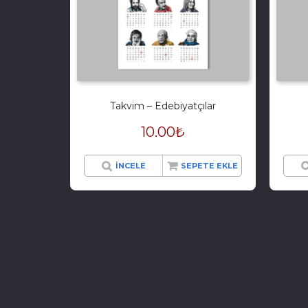
Takvim – Edebiyatçılar
10.00
₺
İNCELE
SEPETE EKLE