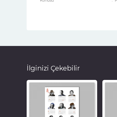
Konusu
:
P
İlginizi Çekebilir