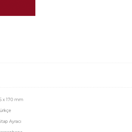
5 x 170 mm
ürkçe
itap Ayracı