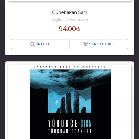
Günebakan Sani
Tuğba Güven Alkan
94.00
₺
İNCELE
SEPETE EKLE