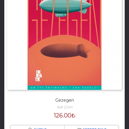
Gezegen
Sait Çüm
126.00
₺