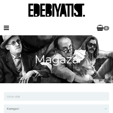
0
Mağaza