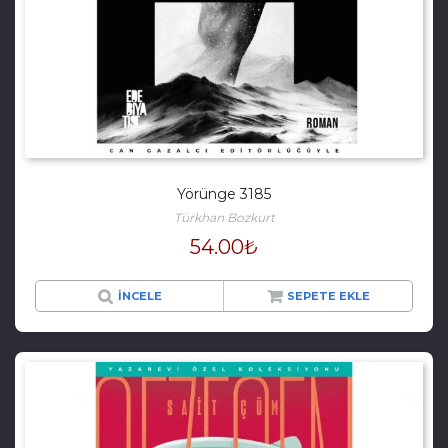
Yörünge 3185
Türkhan Bozkurt
54.00
₺
İNCELE
SEPETE EKLE