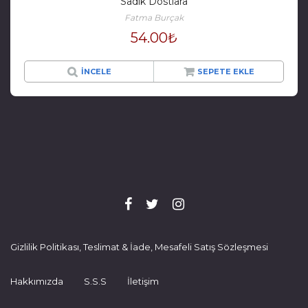
Sadık Dostlara
Fatma Burçak
54.00
₺
İNCELE
SEPETE EKLE
Gizlilik Politikası, Teslimat & İade, Mesafeli Satış Sözleşmesi
Hakkımızda
S.S.S
İletişim