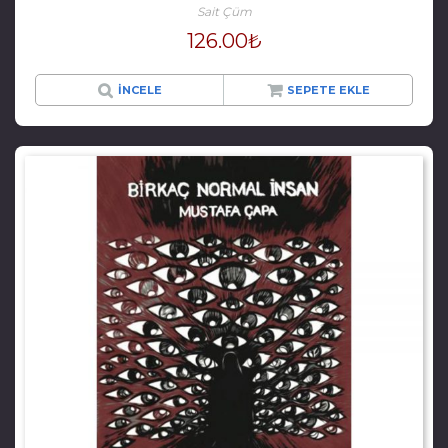
Sait Çüm
126.00
₺
İNCELE
SEPETE EKLE