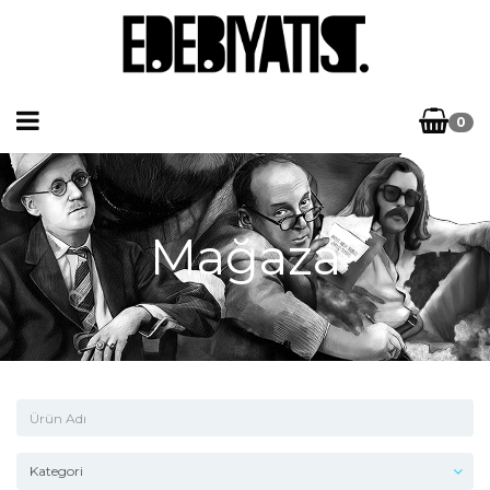
0
Mağaza