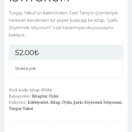
Turgay Yakut’un kaleminden, Fırat Tanış’ın çizimleriyle
herkesin kendinden bir şeyler bulacağı bir kitap, “Şarkı
Söylemek İstiyorum” özel tasarımıyla okuyucusunu
bekliyor…
52.00
₺
Stokta yok
Stok kodu:
kitap-00184
Kategoriler:
Kitaplar
,
Öykü
Etiketler:
Edebiyatist
,
Kitap
,
Öykü
,
Şarkı Söylemek İstiyorum
,
Turgay Yakut