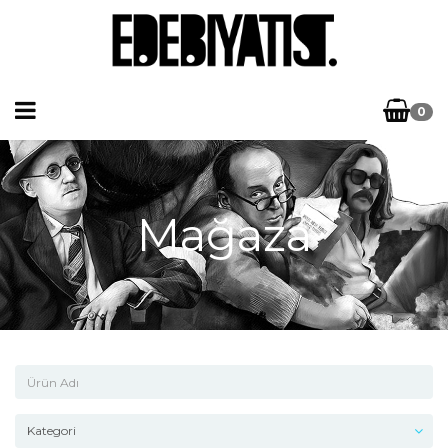
0
Mağaza