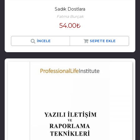
Sadık Dostlara
Fatma Burçak
54.00
₺
İNCELE
SEPETE EKLE