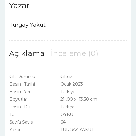
Yazar
Turgay Yakut
Açıklama
İnceleme (0)
Cilt Durumu
:
Ciltsiz
Basım Tarihi
:
Ocak 2023
Basım Yeri
:
Türkiye
Boyutlar
:
21 ,00 x 13,50 cm
Basım Dili
:
Türkçe
Tür
:
ÖYKÜ
Sayfa Sayısı
:
64
Yazar
:
TURGAY YAKUT