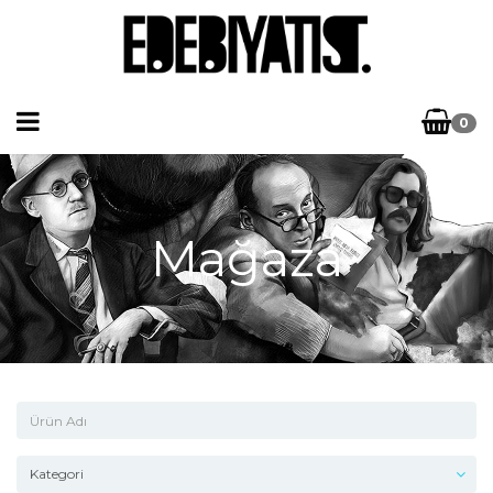
0
Mağaza