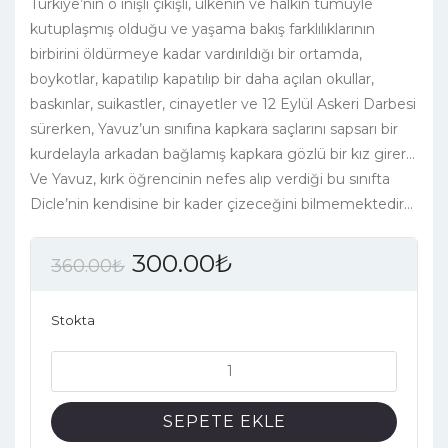
Türkiye’nin o inişli çıkışlı, ülkenin ve halkın tümüyle
kutuplaşmış olduğu ve yaşama bakış farklılıklarının
birbirini öldürmeye kadar vardırıldığı bir ortamda,
boykotlar, kapatılıp kapatılıp bir daha açılan okullar,
baskınlar, suikastler, cinayetler ve 12 Eylül Askeri Darbesi
sürerken, Yavuz’un sınıfına kapkara saçlarını sapsarı bir
kurdelayla arkadan bağlamış kapkara gözlü bir kız girer…
Ve Yavuz, kırk öğrencinin nefes alıp verdiği bu sınıfta
Dicle’nin kendisine bir kader çizeceğini bilmemektedir…
300.00
₺
360.00
₺
Stokta
VE
ERİRDİ
ZAMAN
SEPETE EKLE
adet