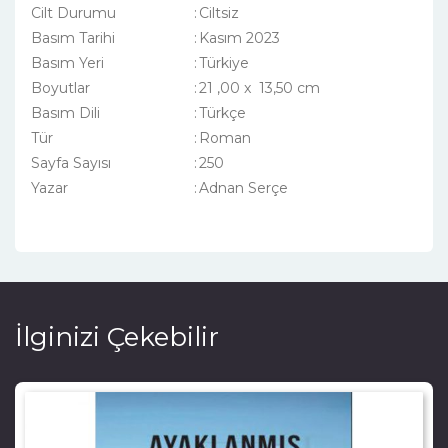
Cilt Durumu
:
Ciltsiz
Basım Tarihi
:
Kasım 2023
Basım Yeri
:
Türkiye
Boyutlar
:
21 ,00 x 13,50 cm
Basım Dili
:
Türkçe
Tür
:
Roman
Sayfa Sayısı
:
250
Yazar
:
Adnan Serçe
İlginizi Çekebilir