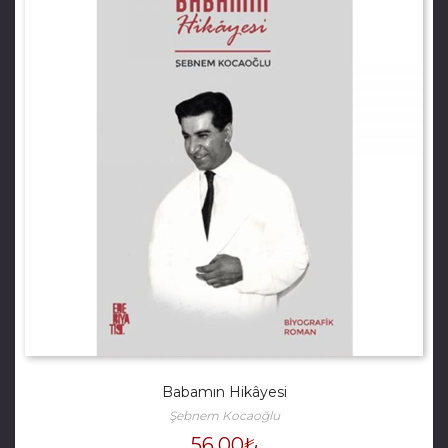
Babamın Hikâyesi
Şebnem Kocaoğlu
56.00
₺